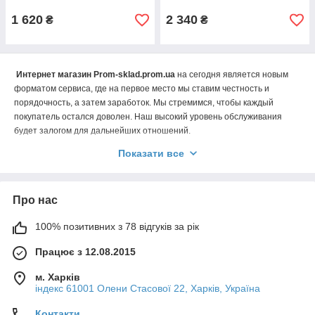
1 620
2 340
₴
₴
Интернет магазин Prom-sklad.prom.ua
на сегодня является новым
форматом сервиса, где на первое место мы ставим честность и
порядочность, а затем заработок. Мы стремимся, чтобы каждый
покупатель остался доволен. Наш высокий уровень обслуживания
будет залогом для дальнейших отношений.
Prom-sklad.prom.ua
Головна задача Інтернет магазину
Показати все
допомогти купити інструмент за його призначенням і мінімальною
ціною.
Про нас
100% позитивних з 78 відгуків за рік
Працює з 12.08.2015
м. Харків
індекс 61001 Олени Стасової 22, Харків, Україна
Контакти