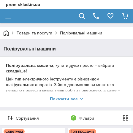
prom-sklad.in.ua
Товари та послуги
Полірувальні машини
Полірувальні машини
Полірувальна машина
, купити дуже просто – вибрати
складніше!
Цей тип електричного інструменту є різновидом
шліфувальних апаратів. З його допомогою ви можете з
легкістю провести кілька типів робіт з поверхнею, а саме –
затірка, полірування і шліфування. Такий широкий спектр
Показати все
робіт робить цей інструмент досить універсальним.
Величезна різноманітність типів пристроїв цього роду
(прямошлифовальная, кутошліфувальні, орбітальні і т. д)
Сортування
0
Фільтри
обумовлено різними завданнями, а головне різним родом
роботи. У цій статті ми будемо розглядати тільки ті апарати,
Советуем
Топ продажів
які розроблені безпосередньо для полірувальних робіт.