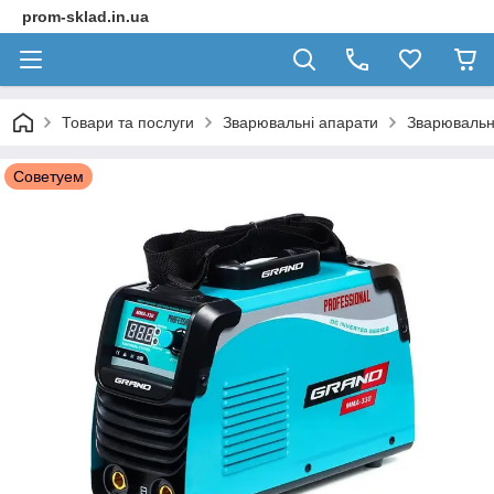
prom-sklad.in.ua
Товари та послуги
Зварювальні апарати
Зварювальн
Советуем