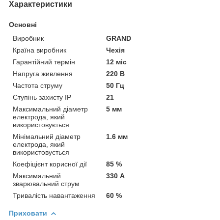
Характеристики
Основні
Виробник
GRAND
Країна виробник
Чехія
Гарантійний термін
12 міс
Напруга живлення
220 В
Частота струму
50 Гц
Ступінь захисту IP
21
Максимальний діаметр
5 мм
електрода, який
використовується
Мінімальний діаметр
1.6 мм
електрода, який
використовується
Коефіцієнт корисної дії
85 %
Максимальний
330 А
зварювальний струм
Тривалість навантаження
60 %
Приховати