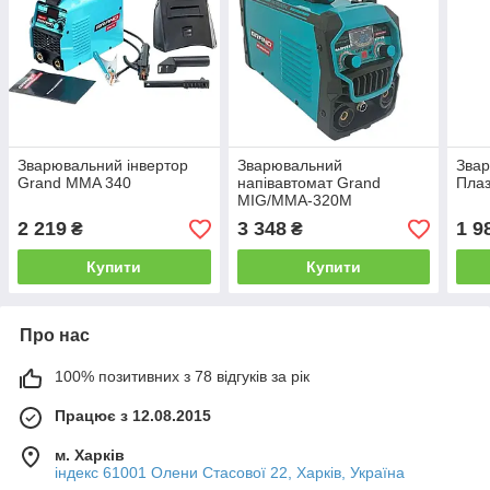
Зварювальний інвертор
Зварювальний
Звар
Grand MMA 340
напівавтомат Grand
Пла
MIG/MMA-320M
2 219
3 348
1 9
₴
₴
Купити
Купити
Про нас
100% позитивних з 78 відгуків за рік
Працює з 12.08.2015
м. Харків
індекс 61001 Олени Стасової 22, Харків, Україна