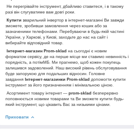
Не перегрівайте інструмент, дбайливо ставитеся, і в такому
разі він слугуватиме вам довгі роки.
Купити з
варильний інвертор в інтернет-магазині Ви завжди
зможете, зробивши замовлення через кошик або за
зазначеними телефонами. Перебуваючи в будь-якій частині
України, у Харкові, у Києві, заходьте до нас на сайт і
вибирайте відповідний товар.
Інтернет-магазин Prom-sklad
на сьогодні є новим
форматом сервісу, де на перше місце ми ставимо невинність і
порядність, а потімМБ. Ми прагнемо, щоб кожен покупець
залишився задоволений. Наш високий рівень обслуговування
буде запорукою для подальших відносин. Головне
завдання
Інтернет-магазинки Prom-sklad
допомогти купити
інструмент за його призначенням і мінімальною ціною.
Асортимент товару інтернет —
prom-sklad
безперервно
поповнюється новими товарами та Ви зможете купити будь-
який інструмент, що цікавить Вас за низькими цінами.
Приховати