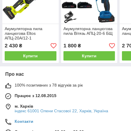
Акумуляторна пила
Акумуляторна ланцюгова
Акум
ланцюгова Eltos
пила Вітязь АПЦ-20-6 БЩ
ланц
АПЦ-20А/12-1
2 430
1 800
2 7
₴
₴
Купити
Купити
Про нас
100% позитивних з 78 відгуків за рік
Працює з 12.08.2015
м. Харків
індекс 61001 Олени Стасової 22, Харків, Україна
Контакти