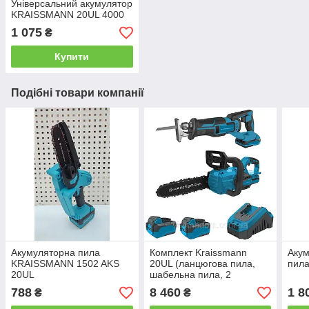
Універсальний акумулятор
KRAISSMANN 20UL 4000
1 075
₴
Купити
Подібні товари компанії
Акумуляторна пила
Комплект Kraissmann
Акум
KRAISSMANN 1502 AKS
20UL (ланцюгова пила,
пила
20UL
шабельна пила, 2
акумулятори 4000 мА·год,
788
8 460
1 8
₴
₴
зарядний пристрій)