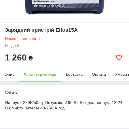
Зарядний пристрій Eltos15А
Немає в наявності
Роздріб
1 260
₴
Опис
Характеристики
Доставка
Оплата
Умови 
Опис
Напруга: 230В/50Гц; Потужність190 Вт, Вихідна напруга 12-24
В Ємність батареї 40-250 А·год