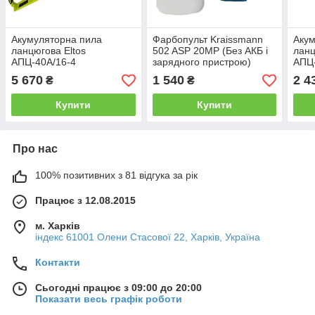
Акумуляторна пила
Фарбопульт Kraissmann
Акум
ланцюгова Eltos
502 ASP 20MP (Без АКБ і
ланц
АПЦ-40А/16-4
зарядного пристрою)
АПЦ-
5 670
1 540
2 4
₴
₴
Купити
Купити
Про нас
100% позитивних з 81 відгука за рік
Працює з 12.08.2015
м. Харків
індекс 61001 Олени Стасової 22, Харків, Україна
Контакти
Сьогодні працює з 09:00 до 20:00
Показати весь графік роботи