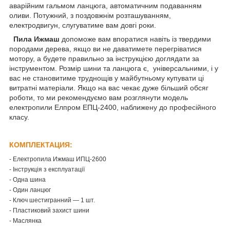
аварійним гальмом ланцюга, автоматичним подаванням
оливи. Потужний, з поздовжнім розташуванням,
електродвигун, слугуватиме вам довгі роки.
Пила Ижмаш
допоможе вам впоратися навіть із твердими
породами дерева, якщо ви не даватимете перегріватися
мотору, а будете правильно за інструкцією доглядати за
інструментом. Розмір шини та ланцюга є, універсальними, і у
вас не становитиме труднощів у майбутньому купувати ці
витратні матеріали. Якщо на вас чекає дуже більший обсяг
роботи, то ми рекомендуємо вам розглянути модель
електропили Елпром ЕПЦ-2400, наближену до професійного
класу.
КОМПЛЕКТАЦИЯ:
-
Електропила Ижмаш ИПЦ-2600
- Інструкція з експлуатації
- Одна шина
- Один ланцюг
- Ключ шестигранний — 1 шт.
- Пластиковий захист шини
- Маслянка