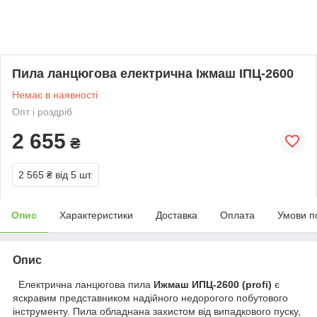
Пила ланцюгова електрична Іжмаш ІПЦ-2600
Немає в наявності
Опт і роздріб
2 655
₴
2 565 ₴
від 5 шт.
Опис
Характеристики
Доставка
Оплата
Умови п
Опис
Електрична ланцюгова пила
Ижмаш ИПЦ-2600 (profi)
є
яскравим представником надійного недорогого побутового
інструменту. Пила обладнана захистом від випадкового пуску,