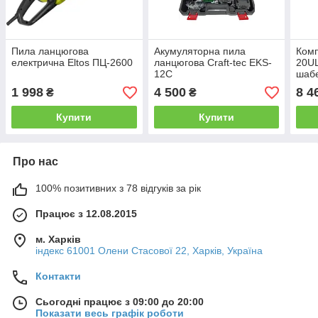
Пила ланцюгова
Акумуляторна пила
Комп
електрична Eltos ПЦ-2600
ланцюгова Craft-tec EKS-
20UL
12С
шабе
акум
1 998
4 500
8 4
₴
₴
заря
Купити
Купити
Про нас
100% позитивних з 78 відгуків за рік
Працює з 12.08.2015
м. Харків
індекс 61001 Олени Стасової 22, Харків, Україна
Контакти
Сьогодні працює з 09:00 до 20:00
Показати весь графік роботи