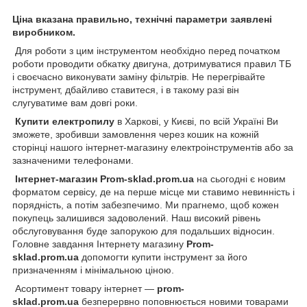
Ціна вказана правильно, технічні параметри заявлені
виробником.
Для роботи з цим інструментом необхідно перед початком
роботи проводити обкатку двигуна, дотримуватися правил ТБ
і своєчасно виконувати заміну фільтрів. Не перегрівайте
інструмент, дбайливо ставитеся, і в такому разі він
слугуватиме вам довгі роки.
Купити електропилу
в Харкові, у Києві, по всій Україні Ви
зможете, зробивши замовлення через кошик на кожній
сторінці нашого інтернет-магазину електроінструментів або за
зазначеними телефонами.
Інтернет-магазин Prom-sklad.prom.ua
на сьогодні є новим
форматом сервісу, де на перше місце ми ставимо невинність і
порядність, а потім забезпечимо. Ми прагнемо, щоб кожен
покупець залишився задоволений. Наш високий рівень
обслуговування буде запорукою для подальших відносин.
Головне завдання Інтернету магазину
Prom-
sklad.prom.ua
допомогти купити інструмент за його
призначенням і мінімальною ціною.
Асортимент товару інтернет —
prom-
sklad.prom.ua
безперервно поповнюється новими товарами