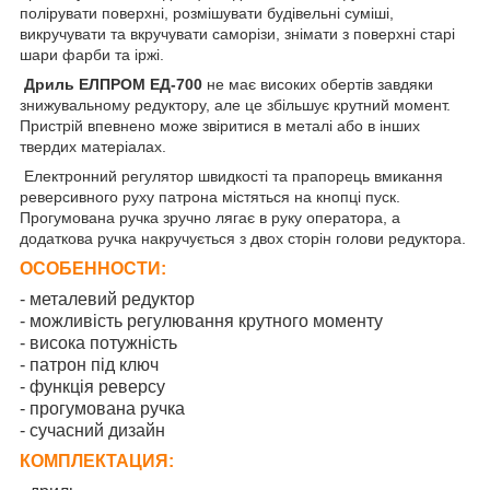
полірувати поверхні, розмішувати будівельні суміші,
викручувати та вкручувати саморізи, знімати з поверхні старі
шари фарби та іржі.
Дриль ЕЛПРОМ ЕД-700
не має високих обертів завдяки
знижувальному редуктору, але це збільшує крутний момент.
Пристрій впевнено може звіритися в металі або в інших
твердих матеріалах.
Електронний регулятор швидкості та прапорець вмикання
реверсивного руху патрона містяться на кнопці пуск.
Прогумована ручка зручно лягає в руку оператора, а
додаткова ручка накручується з двох сторін голови редуктора.
ОСОБЕННОСТИ:
- металевий редуктор
- можливість регулювання крутного моменту
- висока потужність
- патрон під ключ
- функція реверсу
- прогумована ручка
- сучасний дизайн
КОМПЛЕКТАЦИЯ: