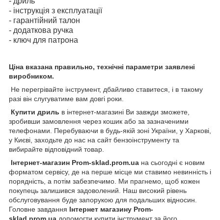
- дриль
- інструкція з експлуатації
- гарантійний талон
- додаткова ручка
- ключ для патрона
Ціна вказана правильно, технічні параметри заявлені
виробником.
Не перегрівайте інструмент, дбайливо ставитеся, і в такому
разі він слугуватиме вам довгі роки.
Купити дриль
в інтернет-магазині Ви завжди зможете,
зробивши замовлення через кошик або за зазначеними
телефонами. Перебуваючи в будь-якій зоні України, у Харкові,
у Києві, заходьте до нас на сайт бензоінструменту та
вибирайте відповідний товар.
Інтернет-магазин Prom-sklad.prom.ua
на сьогодні є новим
форматом сервісу, де на перше місце ми ставимо невинність і
порядність, а потім забезпечимо. Ми прагнемо, щоб кожен
покупець залишився задоволений. Наш високий рівень
обслуговування буде запорукою для подальших відносин.
Головне завдання
Інтернет магазину Prom-
sklad.prom.ua
допомогти купити інструмент за його