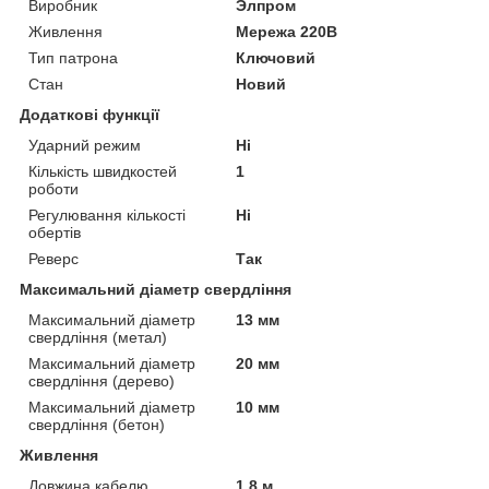
Виробник
Элпром
Живлення
Мережа 220В
Тип патрона
Ключовий
Стан
Новий
Додаткові функції
Ударний режим
Ні
Кількість швидкостей
1
роботи
Регулювання кількості
Ні
обертів
Реверс
Так
Максимальний діаметр свердління
Максимальний діаметр
13 мм
свердління (метал)
Максимальний діаметр
20 мм
свердління (дерево)
Максимальний діаметр
10 мм
свердління (бетон)
Живлення
Довжина кабелю
1.8 м