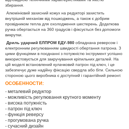
збирання.
Алюмінієвий захисний кожух на редукторі захистить
внутрішній механізм від пошкоджень, а також є добрим
провідником тепла для охолодження шестерень. Додаткова
ручка обертається на 360 градусів і фіксується без допомоги
викрутки.
Дриль ударний ЕЛПРОМ ЕДУ-980
обладнана реверсом і
електронним регулюванням швидкості обертання патрона. З
цими функціями в поєднанні з потужністю інструмент успішно
використовується для закручування кріпильних деталей. На
цій моделі встановлений кулачковий патрон під ключ, і це
забезпечує дуже надійну фіксацію свердла або біти. Сильною
стороною цього виробника є доступний і гарантійний ремонт.
ОСОБЕННОСТИ:
- металевий редуктор
- можливість регулювання крутного моменту
- висока потужність
- патрон під ключ
- функція реверсу
- прогумована ручка
- сучасний дизайн