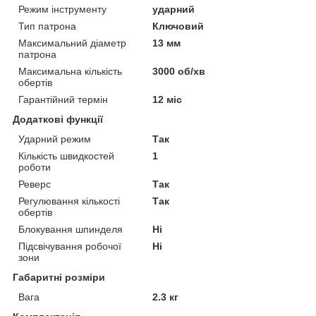
Режим інструменту
ударний
Тип патрона
Ключовий
Максимальний діаметр
13 мм
патрона
Максимальна кількість
3000 об/хв
обертів
Гарантійний термін
12 міс
Додаткові функції
Ударний режим
Так
Кількість швидкостей
1
роботи
Реверс
Так
Регулювання кількості
Так
обертів
Блокування шпинделя
Ні
Підсвічування робочої
Ні
зони
Габаритні розміри
Вага
2.3 кг