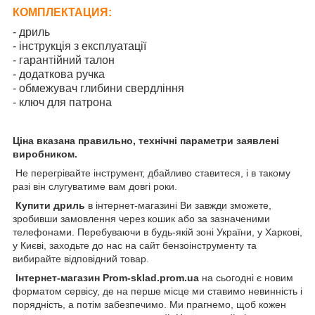
КОМПЛЕКТАЦИЯ:
- дриль
- інструкція з експлуатації
- гарантійний талон
- додаткова ручка
- обмежувач глибини свердління
- ключ для патрона
Ціна вказана правильно, технічні параметри заявлені
виробником.
Не перегрівайте інструмент, дбайливо ставитеся, і в такому
разі він слугуватиме вам довгі роки.
Купити дриль
в інтернет-магазині Ви завжди зможете,
зробивши замовлення через кошик або за зазначеними
телефонами. Перебуваючи в будь-якій зоні України, у Харкові,
у Києві, заходьте до нас на сайт бензоінструменту та
вибирайте відповідний товар.
Інтернет-магазин Prom-sklad.prom.ua
на сьогодні є новим
форматом сервісу, де на перше місце ми ставимо невинність і
порядність, а потім забезпечимо. Ми прагнемо, щоб кожен