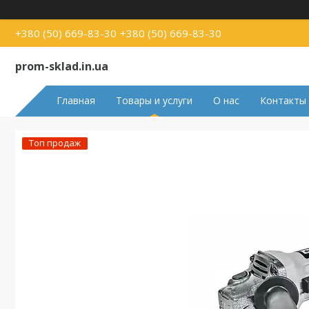
+380 (50) 669-83-30
+380 (50) 669-83-30
prom-sklad.in.ua
Главная
Товары и услуги
О нас
Контакты
Топ продаж