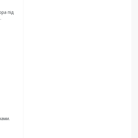
ра під
.
нами.