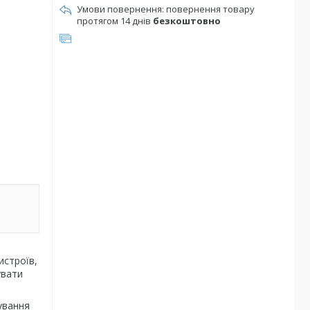
повернення товару
протягом 14 днів
безкоштовно
истроїв,
увати
ування