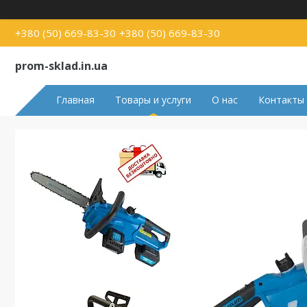
+380 (50) 669-83-30
+380 (50) 669-83-30
prom-sklad.in.ua
Главная
Товары и услуги
О нас
Контакты