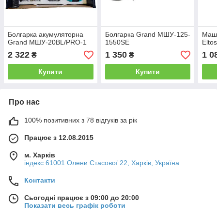
Болгарка акумуляторна
Болгарка Grand МШУ-125-
Маш
Grand МШУ-20BL/PRO-1
1550SE
Elto
2 322
1 350
1 0
₴
₴
Купити
Купити
Про нас
100% позитивних з 78 відгуків за рік
Працює з 12.08.2015
м. Харків
індекс 61001 Олени Стасової 22, Харків, Україна
Контакти
Сьогодні працює з 09:00 до 20:00
Показати весь графік роботи