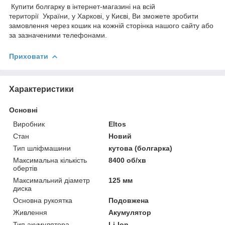
Купити болгарку в інтернет-магазині на всій
території України, у Харкові, у Києві, Ви зможете зробити
замовлення через кошик на кожній сторінка нашого сайту або
за зазначеними телефонами.
Приховати
Характеристики
Основні
Виробник
Eltos
Стан
Новий
Тип шліфмашини
кутова (болгарка)
Максимальна кількість
8400 об/хв
обертів
Максимальний діаметр
125 мм
диска
Основна рукоятка
Подовжена
Живлення
Акумулятор
Тип акумулятора
Li-Ion