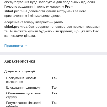
обслуговування буде запорукою для подальших відносин.
Головне завдання Інтернету магазину
Prom-
sklad.prom.ua
допомогти купити інструмент за його
призначенням і мінімальною ціною.
Асортимент товару інтернет —
prom-
sklad.prom.ua
безперервно поповнюється новими товарами
та Ви зможете купити будь-який інструмент, що цікавить Вас
за низькими цінами.
Приховати
Характеристики
Додаткові функції
Блокування кнопки
Так
включення
Блокування шпинделя
Так
Обмеження пускового
Так
струму
Регулювання кількості
Так
обертів