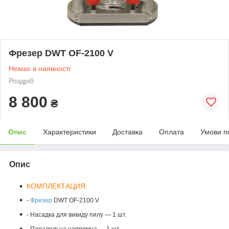
Фрезер DWT OF-2100 V
Немає в наявності
Роздріб
8 800
₴
Опис
Характеристики
Доставка
Оплата
Умови п
Опис
КОМПЛЕКТАЦИЯ:
-
Фрезер
DWT OF-2100 V
- Насадка для викиду пилу — 1 шт.
- Паралельна напрямна — 1 шт.