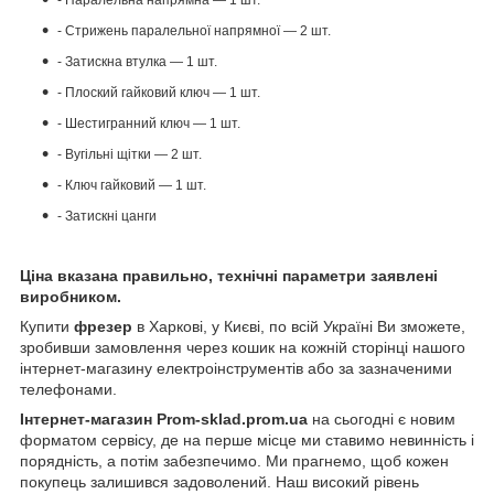
- Стрижень паралельної напрямної — 2 шт.
- Затискна втулка — 1 шт.
- Плоский гайковий ключ — 1 шт.
- Шестигранний ключ — 1 шт.
- Вугільні щітки — 2 шт.
- Ключ гайковий — 1 шт.
- Затискні цанги
Ціна вказана правильно, технічні параметри заявлені
виробником.
Купити
фрезер
в Харкові, у Києві, по всій Україні Ви зможете,
зробивши замовлення через кошик на кожній сторінці нашого
інтернет-магазину електроінструментів або за зазначеними
телефонами.
Інтернет-магазин Prom-sklad.prom.ua
на сьогодні є новим
форматом сервісу, де на перше місце ми ставимо невинність і
порядність, а потім забезпечимо. Ми прагнемо, щоб кожен
покупець залишився задоволений. Наш високий рівень