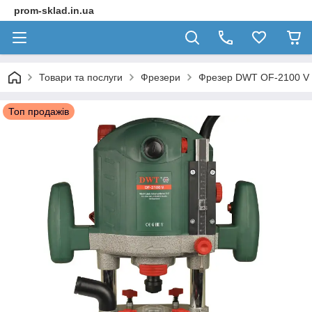
prom-sklad.in.ua
Товари та послуги
Фрезери
Фрезер DWT OF-2100 V
Топ продажів