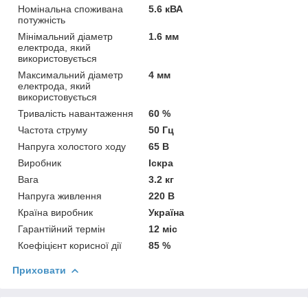
Номінальна споживана
5.6 кВА
потужність
Мінімальний діаметр
1.6 мм
електрода, який
використовується
Максимальний діаметр
4 мм
електрода, який
використовується
Тривалість навантаження
60 %
Частота струму
50 Гц
Напруга холостого ходу
65 В
Виробник
Іскра
Вага
3.2 кг
Напруга живлення
220 В
Країна виробник
Україна
Гарантійний термін
12 міс
Коефіцієнт корисної дії
85 %
Приховати