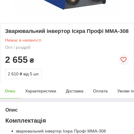
Зварювальний інвертор Іскра Профі ММА-308
Немає в наявності
Опт і роздріб
2 655
₴
2 610 ₴
від 5 шт.
Опис
Характеристики
Доставка
Оплата
Умови п
Опис
Комплектація
зварювальний інвертор Іскра Профі ММА-308