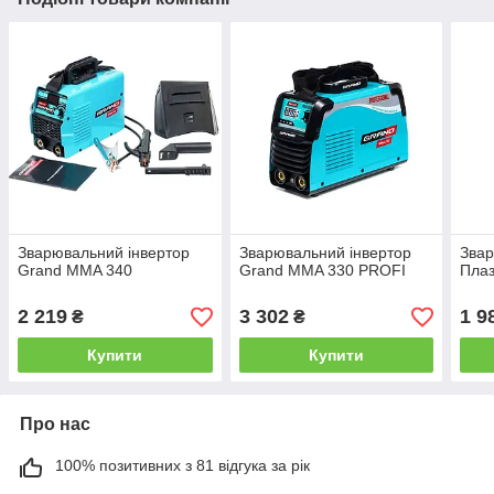
Зварювальний інвертор
Зварювальний інвертор
Звар
Grand MMA 340
Grand MMA 330 PROFI
Пла
2 219
3 302
1 9
₴
₴
Купити
Купити
Про нас
100% позитивних з 81 відгука за рік