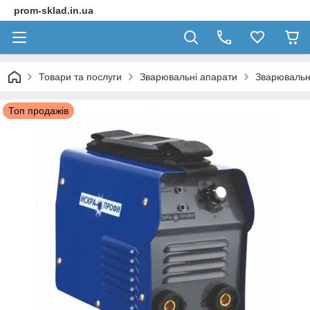
prom-sklad.in.ua
Товари та послуги
Зварювальні апарати
Зварювальн
Топ продажів