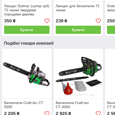
Ланцюг Dolmar (супер зуб)
Ланцюг для бензопили 72
Олія
72 ланки твердими
ланки
зміш
породами дерева
350
239
250
₴
₴
Купити
Купити
Подібні товари компанії
Бензопила Craft-teс СТ
Бензопила Craft-teс
Бенз
5500
СТ-4000
СТ-
2 205
2 925
2 5
₴
₴