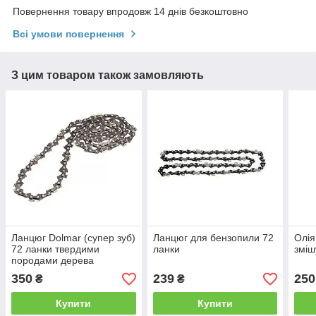
Повернення товару впродовж 14 днів безкоштовно
Всі умови повернення
З цим товаром також замовляють
Ланцюг Dolmar (супер зуб)
Ланцюг для бензопили 72
Олія
72 ланки твердими
ланки
зміш
породами дерева
350
239
250
₴
₴
Купити
Купити