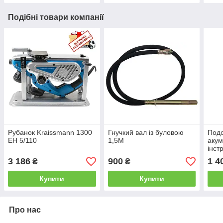
Подібні товари компанії
Рубанок Kraissmann 1300
Гнучкий вал із буловою
Подо
EH 5/110
1,5М
акум
інст
VS 2
3 186
900
1 4
₴
₴
Купити
Купити
Про нас