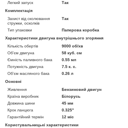
Легкий запуск
Так
Комплектація
Захист від сколювання
Так
стружки, осколків
Тип упаковки
Паперова коробка
Характеристики двигуна внутрішнього згоряння
Кількість обертів
9000 об/хв
Об'єм двигуна
58 куб. см
Ємність паливного бака
0.55 мл
Потужність двигуна
7.5 к. с.
Об'єм масляного бака
0.26 л
Основні
Живлення
Бензиновий двигун
Країна виробник
Білорусь
Довжина шини
45 мм
Крок ланцюга
0.325"
Гарантійний термін
12 міс
Користувальницькі характеристики