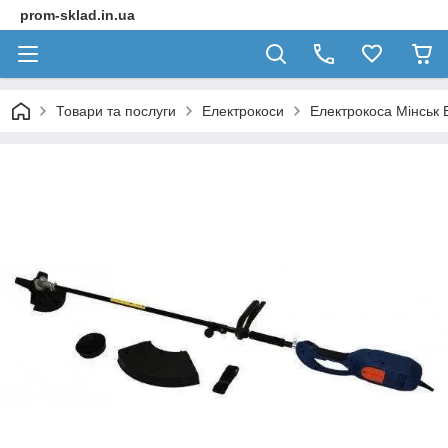
prom-sklad.in.ua
Товари та послуги
Електрокоси
Електрокоса Мінськ 