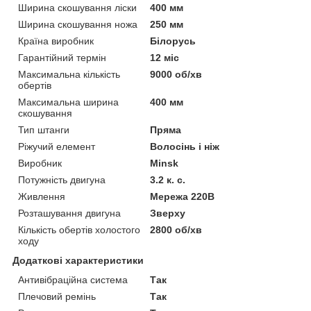
Ширина скошування ліски
400 мм
Ширина скошування ножа
250 мм
Країна виробник
Білорусь
Гарантійний термін
12 міс
Максимальна кількість
9000 об/хв
обертів
Максимальна ширина
400 мм
скошування
Тип штанги
Пряма
Ріжучий елемент
Волосінь і ніж
Виробник
Minsk
Потужність двигуна
3.2 к. с.
Живлення
Мережа 220В
Розташування двигуна
Зверху
Кількість обертів холостого
2800 об/хв
ходу
Додаткові характеристики
Антивібраційна система
Так
Плечовий ремінь
Так